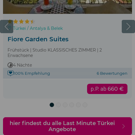
Türkei / Antalya & Belek
Fiore Garden Suites
Frühstück | Studio KLASSISCHES ZIMMER | 2
Erwachsene
4 Nächte
100% Empfehlung
6 Bewertungen
p.P. ab
660 €
hier findest du alle Last Minute Türkei
Angebote