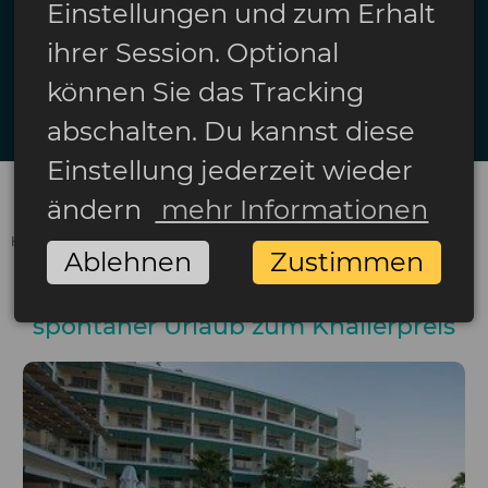
Einstellungen und zum Erhalt
Anreise
ihrer Session. Optional
Rückreise
können Sie das Tracking
Suchen
abschalten. Du kannst diese
Einstellung jederzeit wieder
ändern
mehr Informationen
HOME
LAST MINUTE
TÜRKEI
Ablehnen
Zustimmen
Last Minute Türkei
spontaner Urlaub zum Knallerpreis