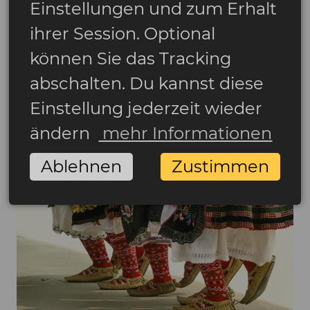
Einstellungen und zum Erhalt
Kroatien
Geschichte
ihrer Session. Optional
Kroatien: Legenden und Mythen
können Sie das Tracking
von Dalmatien
Kroatien ist ein Land, in dem mystische
abschalten. Du kannst diese
Geschichten auf Schritt und Tritt lebendig
Einstellung jederzeit wieder
werden und den Reisenden in eine Welt voller
Geheimnisse und Legenden einladen. Erfahren
ändern
mehr Informationen
Sie mehr über die geheimnisumwitterten
Roten...
Ablehnen
Zustimmen
02 Oktober 2024