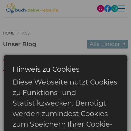
HOME
TAGS
Unser Blog
Alle Länder
▼
Alles
Hotels
Einkaufen
Essen
Geschichte
Reisen
Strände
T
T
Hinweis zu Cookies
Diese Webseite nutzt Cookies
zu Funktions- und
Statistikzwecken. Benötigt
werden zumindest Cookies
zum Speichern Ihrer Cookie-