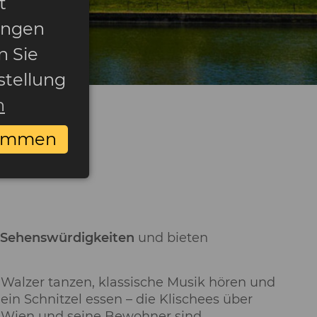
t
ungen
n Sie
stellung
n
timmen
 Sehenswürdigkeiten
und bieten
Walzer tanzen, klassische Musik hören und
ein Schnitzel essen – die Klischees über
Wien und seine Bewohner sind