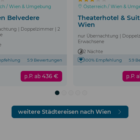
ich / Wien & Umgebung
Österreich / Wien & Um
n Belvedere
Theaterhotel & Sui
Wien
achtung | Doppelzimmer | 2
e
nur Übernachtung | Doppel
Erwachsene
e
2 Nächte
mpfehlung
5.9 Bewertungen
100% Empfehlung
5.9 
p.P. ab
436 €
p.P. 
weitere Städtereisen nach Wien