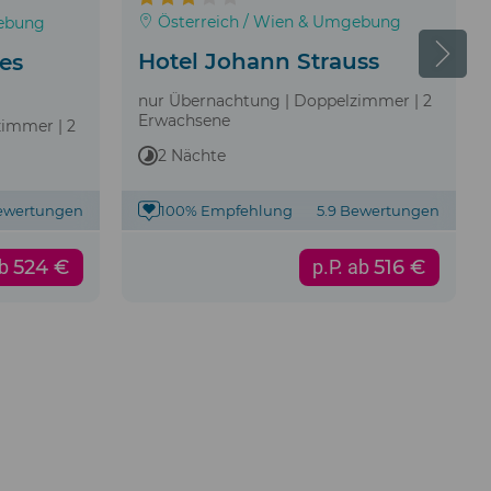
Österreich / Wien & Umgebung
gebung
Hotel Johann Strauss
tes
nur Übernachtung | Doppelzimmer | 2
Erwachsene
zimmer | 2
2 Nächte
Bewertungen
100% Empfehlung
5.9 Bewertungen
ab
524 €
p.P. ab
516 €