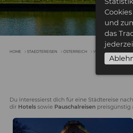
Statist
Cookies
und zum
das Tra
jederze
HOME
STAEDTEREISEN
ÖSTERREICH
WIEN
Ableh
Du interessierst dich für eine Städtereise na
dir
Hotels
sowie
Pauschalreisen
preisgünstig 