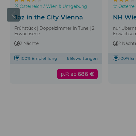
Österreich / Wien & Umgebung
Österre
Jaz in the City Vienna
NH Wie
Frühstück | Doppelzimmer In Tune | 2
nur Übern
Erwachsene
Erwachsen
2 Nächte
2 Nächt
100% Empfehlung
6 Bewertungen
100% E
p.P. ab
686 €