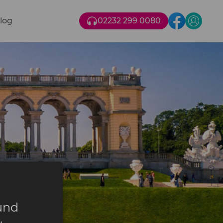
log
02232 299 0080
und