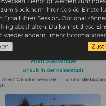
ikzwecken. Benötigt werden zumindes
 zum Speichern Ihrer Cookie-Einstell
 Erhalt ihrer Session. Optional könne
cking abschalten. Du kannst diese Ein
it wieder ändern
mehr Informatione
nen
Zus
Wien Städtereise
Urlaub in der Kaiserstadt
ch Wien? Wir informieren dich hier über
die besten
an.