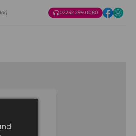
log
02232 299 0080
n
und