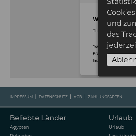
Statist
Cookies
und zum
das Tra
jederze
Ableh
IMPRESSUM
DATENSCHUTZ
AGB
ZAHLUNGSARTEN
Beliebte Länder
Urlaub
Ägypten
Urlaub
Bulgarien
Last Minute