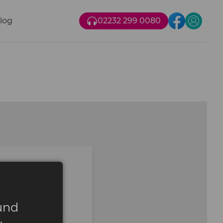
log
02232 299 0080
n
und