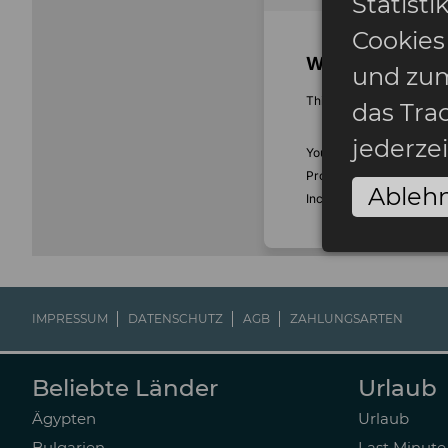
Statist
Cookies
und zum
das Tra
jederze
Ableh
IMPRESSUM
DATENSCHUTZ
AGB
ZAHLUNGSARTEN
Beliebte Länder
Urlaub
Ägypten
Urlaub
Bulgarien
Last Minute