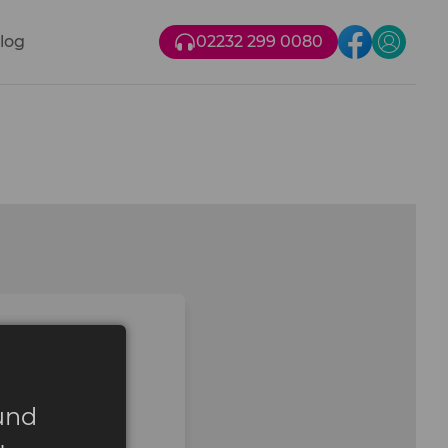
log
02232 299 0080
n
und