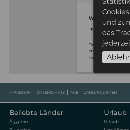
Statist
Cookies
und zum
das Tra
jederze
Ableh
IMPRESSUM
DATENSCHUTZ
AGB
ZAHLUNGSARTEN
Beliebte Länder
Urlaub
Ägypten
Urlaub
Bulgarien
Last Minute