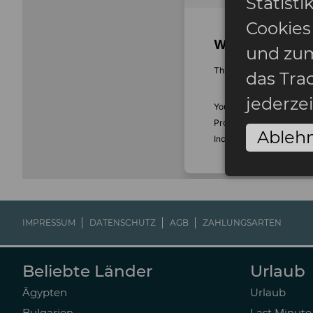
Statist
Cookies
und zum
das Tra
jederze
Ableh
IMPRESSUM
DATENSCHUTZ
AGB
ZAHLUNGSARTEN
Beliebte Länder
Urlaub
Ägypten
Urlaub
Bulgarien
Last Minute