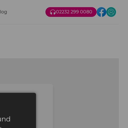
log
02232 299 0080
n
und