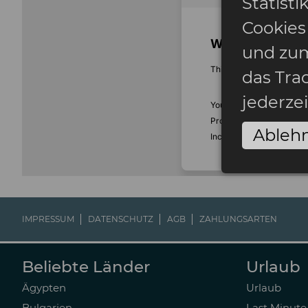
Statist
Cookies
und zum
das Tra
jederze
Ableh
IMPRESSUM
DATENSCHUTZ
AGB
ZAHLUNGSARTEN
Beliebte Länder
Urlaub
Ägypten
Urlaub
Bulgarien
Last Minute