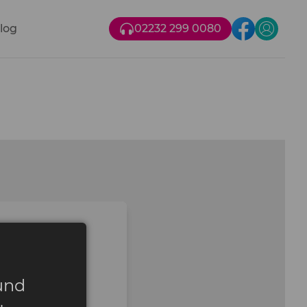
log
02232 299 0080
n
und