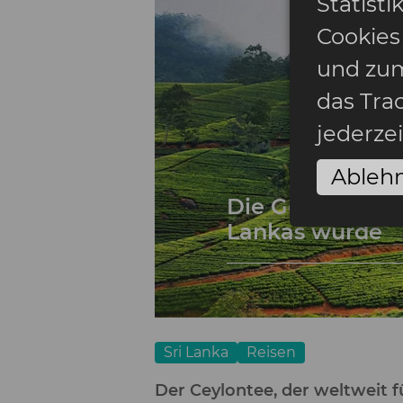
Statist
Cookies
und zum
das Tra
jederze
Ableh
Die Geschichte 
Lankas wurde
Sri Lanka
Reisen
Der Ceylontee, der weltweit 