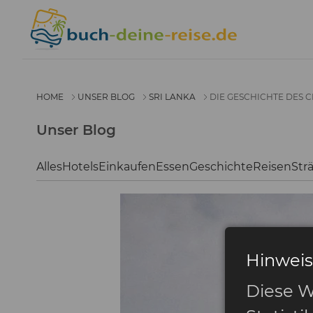
HOME
UNSER BLOG
SRI LANKA
DIE GESCHICHTE DES 
Unser Blog
Alles
Hotels
Einkaufen
Essen
Geschichte
Reisen
Str
Hinweis
Diese W