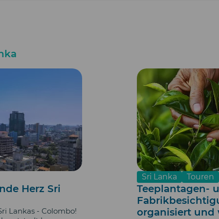
anka
Sri Lanka
Touren
nde Herz Sri
Teeplantagen- 
Fabrikbesichtig
Sri Lankas - Colombo!
organisiert und