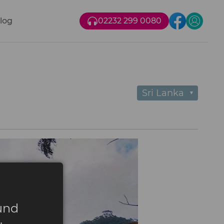
log
02232 299 0080
Sri Lanka
▼
und