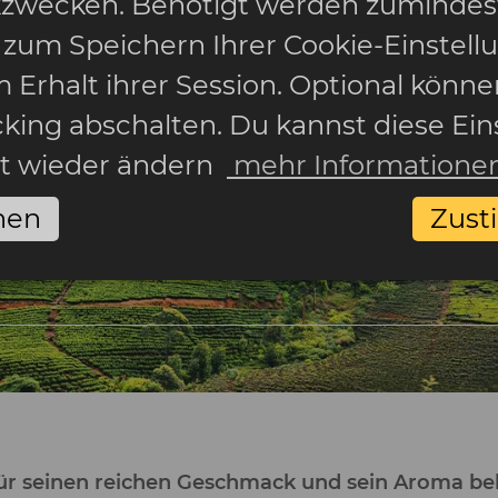
ikzwecken. Benötigt werden zumindes
 zum Speichern Ihrer Cookie-Einstell
 Erhalt ihrer Session. Optional könne
cking abschalten. Du kannst diese Ein
it wieder ändern
mehr Informatione
nen
Zus
des Ceylontees: Wie der Tee zu ein
für seinen reichen Geschmack und sein Aroma be