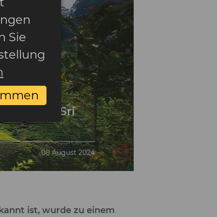
t
ungen
n Sie
stellung
n
timmen
em Symbol Sri
08 August 2024
kannt ist, wurde zu einem