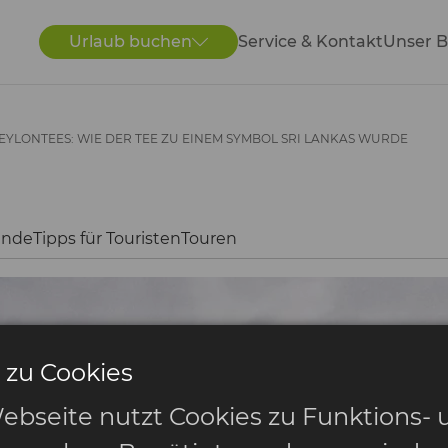
Urlaub buchen
Service & Kontakt
Unser B
CEYLONTEES: WIE DER TEE ZU EINEM SYMBOL SRI LANKAS WURDE
ände
Tipps für Touristen
Touren
 zu Cookies
ebseite nutzt Cookies zu Funktions- 