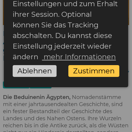
Einstellungen und zum Erhalt
ihrer Session. Optional
können Sie das Tracking
Das Leben der Beduinen in
abschalten. Du kannst diese
Ägypten: Traditionen, Leben und
Einstellung jederzeit wieder
geheimnisvolle Legenden der
ändern
mehr Informationen
Nomadenstämme
Ablehnen
Zustimmen
06 August 2024
Ägypten
Reisen
Die Beduinenin Ägypten,
Nomadenstämme
mit einer jahrtausendealten Geschichte, sind
ein fester Bestandteil der Geschichte des
Landes und des Nahen Ostens. Ihre Wurzeln
reichen bis in die Antike zurück, als die Wüsten