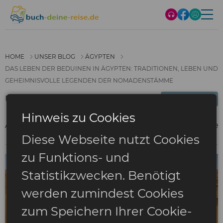
HOME
UNSER BLOG
ÄGYPTEN
DAS LEBEN DER BEDUINEN IN ÄGYPTEN: TRADITIONEN, LEBEN UND
GEHEIMNISVOLLE LEGENDEN DER NOMADENSTÄMME
Unser Blog
Ägypten
▼
Hinweis zu Cookies
Alles
Hotels
Einkaufen
Essen
Geschichte
Reisen
Strände
T
T
Diese Webseite nutzt Cookies
zu Funktions- und
Statistikzwecken. Benötigt
werden zumindest Cookies
zum Speichern Ihrer Cookie-